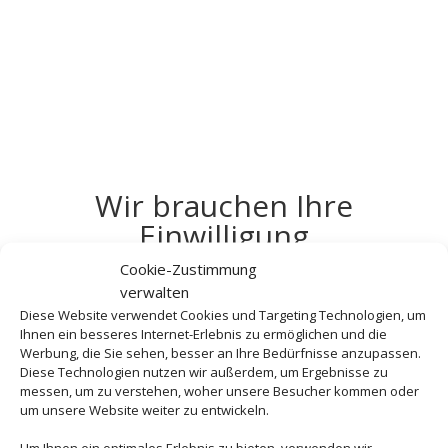
Wir brauchen Ihre
Einwilligung
Cookie-Zustimmung
Um diesen Inhalt darzustellen, aktivieren Sie bitte die Cookies.
verwalten
Es werden ggf. personenbezogene Daten verarbeitet.
Diese Website verwendet Cookies und Targeting Technologien, um
Ihnen ein besseres Internet-Erlebnis zu ermöglichen und die
Cookies akzeptieren
Werbung, die Sie sehen, besser an Ihre Bedürfnisse anzupassen.
Diese Technologien nutzen wir außerdem, um Ergebnisse zu
messen, um zu verstehen, woher unsere Besucher kommen oder
Die Abwicklung der Buchung übernimmt Schmetterling
um unsere Website weiter zu entwickeln.
International GmbH & Co.KG im Auftrag des
Um Ihnen ein optimales Erlebnis zu bieten, verwenden wir