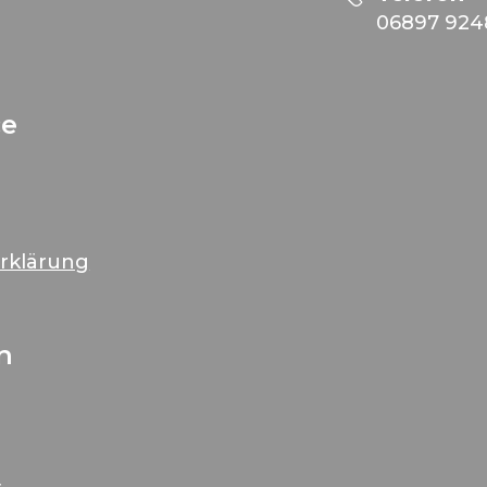
06897 924
ce
erklärung
n