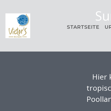
Su
STARTSEITE
U
Hier
tropis
Poolla