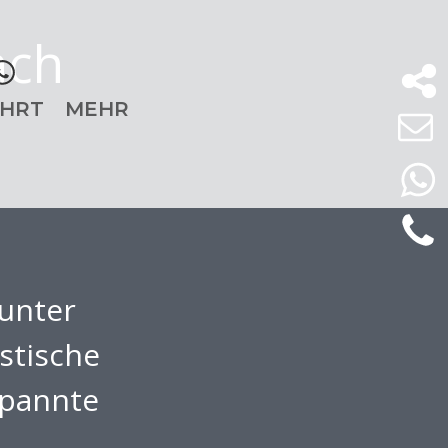
ach
HRT
MEHR
unter
stische
spannte