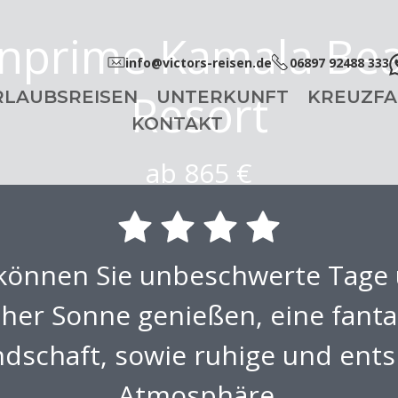
nprime Kamala Be
info@victors-reisen.de
06897 92488 333
Resort
RLAUBSREISEN
UNTERKUNFT
KREUZFA
KONTAKT
ab 865 €
 können Sie unbeschwerte Tage 
cher Sonne genießen, eine fanta
ndschaft, sowie ruhige und ent
Atmosphäre.